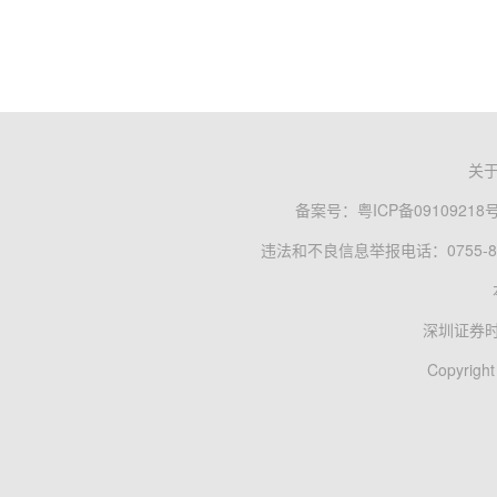
关
备案号：
粤ICP备09109218
违法和不良信息举报电话：0755-83
深圳证券
Copyright